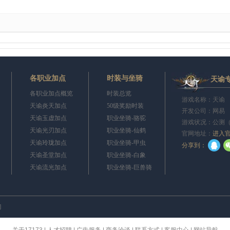
各职业加点
时装与坐骑
天谕
各职业加点概览
时装总览
游戏名称：天谕 
天谕炎天加点
50级奖励时装
开发公司：网易
天谕玉虚加点
职业坐骑-骆驼
游戏状况：公测
天谕光刃加点
职业坐骑-仙鹤
官网地址：
进入
天谕玲珑加点
职业坐骑-甲虫
q
分享到：
天谕圣堂加点
职业坐骑-白象
天谕流光加点
职业坐骑-巨兽骑
刀