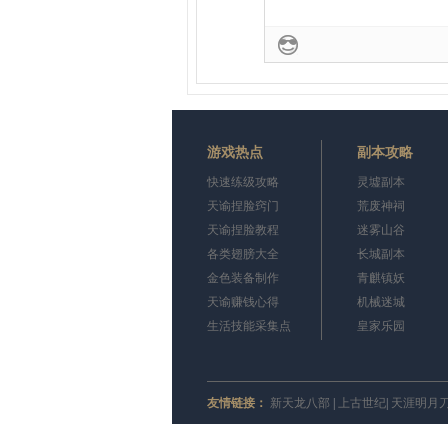
游戏热点
副本攻略
快速练级攻略
灵墟副本
天谕捏脸窍门
荒废神祠
天谕捏脸教程
迷雾山谷
各类翅膀大全
长城副本
金色装备制作
青麒镇妖
天谕赚钱心得
机械迷城
生活技能采集点
皇家乐园
友情链接：
新天龙八部
|
上古世纪
|
天涯明月