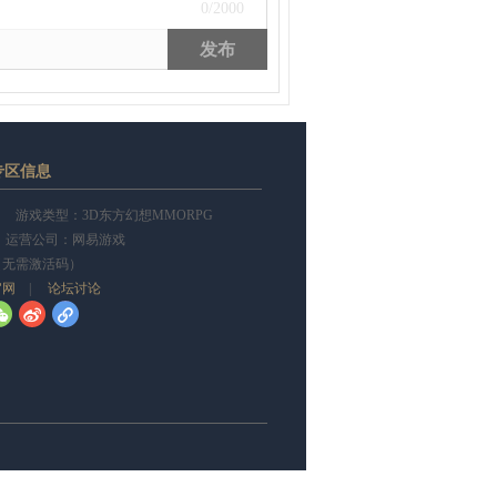
0
/2000
发布
专区信息
游戏类型：3D东方幻想MMORPG
 运营公司：网易游戏
（无需激活码）
官网
|
论坛讨论
w
t
l