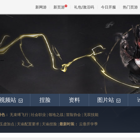
新网游
新页游
礼包/激活码
今日开服
热门页游
魔兽
天堂
王权与
视频站
捏脸
资料
图片站
+
+
特色：
无束缚飞行
|
社会职业
|
领地之战
|
冒险协会
|
无双技能
玉虚加点
|
天谕配置要求
|
天谕捏脸
|
最新时装：
云垂开学季