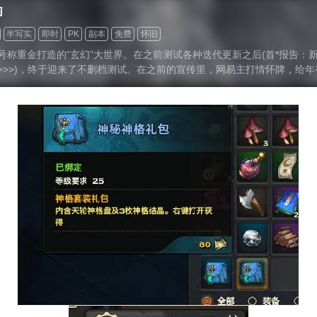
谕
半写实
即时
PK
副本
免费
怀旧
号称重金打造的“玄幻”大世界。在之前测试各种迭代更新之后(首*报告：
>>>)，终于迎来了不删档测试。在之前的宣传里，网易主打情怀牌，给
ORPG新游市场，注