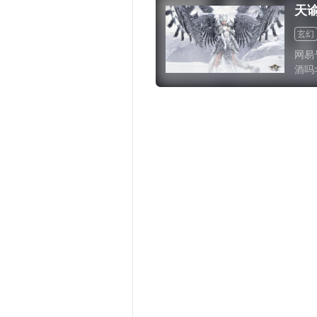
天
玄幻
网易
酒吗
MM