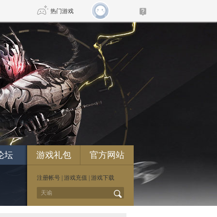
热门游戏
DNF
传奇4
剑网3旗舰版
新天龙八部
自由
诛仙世界
新仙侠5
论坛
游戏礼包
官方网站
注册帐号
|
游戏充值
|
游戏下载
*