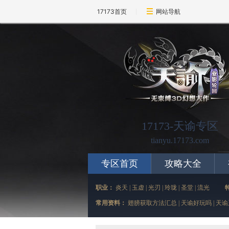
17173首页
网站导航
17173-天谕专区
tianyu.17173.com
专区首页
攻略大全
职业：
炎天
|
玉虚
|
光刃
|
玲珑
|
圣堂
|
流光
常用资料：
翅膀获取方法汇总
|
天谕好玩吗
|
天谕