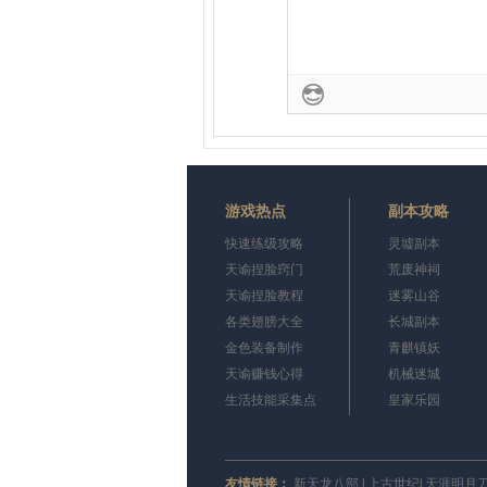
游戏热点
副本攻略
快速练级攻略
灵墟副本
天谕捏脸窍门
荒废神祠
天谕捏脸教程
迷雾山谷
各类翅膀大全
长城副本
金色装备制作
青麒镇妖
天谕赚钱心得
机械迷城
生活技能采集点
皇家乐园
友情链接：
新天龙八部
|
上古世纪
|
天涯明月