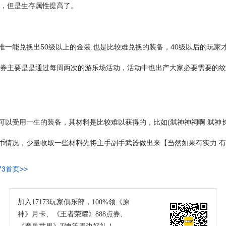
低，但是生存属性提高了。
唯一能兑换出50级以上的金装.也是比较难兑换的装备，40级以后的玩家
奖券主要是是通过每周两次的游乐场活动，活动中也出产大家必要需要的
可以受用一生的装备，其材料是比较难以获得的，比如(弑神神祠啊 弑神长
币情况，少量收取一些材料先将主手副手武器做出来【当然如果有实力 
73首页>>
加入17173玩家俱乐部，100%领《原
神》月卡、《王者荣耀》888点券、