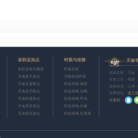
各职业加点
时装与坐骑
天谕
各职业加点概览
时装总览
游戏名称：天谕 
天谕炎天加点
50级奖励时装
开发公司：网易
天谕玉虚加点
职业坐骑-骆驼
游戏状况：公测
天谕光刃加点
职业坐骑-仙鹤
官网地址：
进入
天谕玲珑加点
职业坐骑-甲虫
q
分享到：
天谕圣堂加点
职业坐骑-白象
天谕流光加点
职业坐骑-巨兽骑
刀