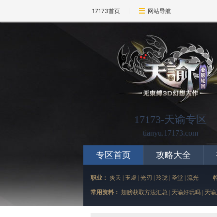
17173首页
网站导航
17173-天谕专区
tianyu.17173.com
专区首页
攻略大全
职业：
炎天
|
玉虚
|
光刃
|
玲珑
|
圣堂
|
流光
常用资料：
翅膀获取方法汇总
|
天谕好玩吗
|
天谕