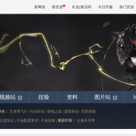
新网游
新页游
礼包/激活码
今日开服
热门页游
魔兽
天堂
王权与
视频站
捏脸
资料
图片站
+
+
特色：
无束缚飞行
|
社会职业
|
领地之战
|
冒险协会
|
无双技能
玉虚加点
|
天谕配置要求
|
天谕捏脸
|
最新时装：
云垂开学季