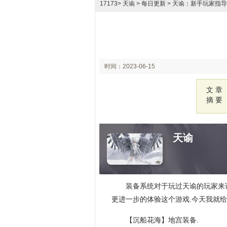
17173
>
天谕
> 每日更新 > 天谕：新手玩家指
时间：2023-06-15
17:34
文 章
摘 要
天谕
装备系统对于玩过天谕的玩家来
更进一步的体验这个游戏.今天我就
【沉船花海】地宫装备.