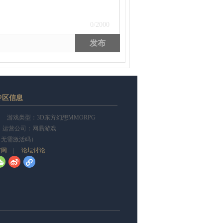
0
/2000
发布
专区信息
游戏类型：3D东方幻想MMORPG
 运营公司：网易游戏
（无需激活码）
官网
|
论坛讨论
w
t
l