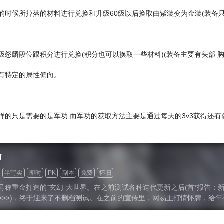
时候所掉落的材料进行兑换和升级60级以后换取由紫装变为金装(装备只
怒麟段位跟积分进行兑换(积分也可以换取一些材料)(装备主要有头部 胸部 
有特定的属性偏向。
样的只是需要的是军功.而军功的获取方法主要是通过每天的3v3获得还有
谕
半写实
即时
PK
副本
免费
怀旧
号称重金打造的“玄幻”大世界。在之前测试各种迭代更新之后(首*报告：
>>>)，终于迎来了不删档测试。在之前的宣传里，网易主打情怀牌，给
ORPG新游市场，注