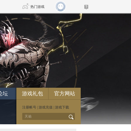
热门游戏
DNF
传奇4
剑网3旗舰版
新天龙八部
自由
诛仙世界
仙剑世界
论坛
游戏礼包
官方网站
注册帐号
|
游戏充值
|
游戏下载
*