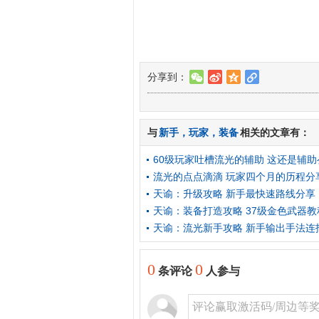
分享到：
w
t
z
l
与
新手
，
玩家
，
装备
相关的文章有：
60级玩家吐槽流光的辅助 这还是辅助
流光的点点滴滴 玩家四个月的历程分
天谕：升级攻略 新手最快速路线分享
天谕：装备打造攻略 37级金色武器教
天谕：流光新手攻略 新手输出手法连
0
0
条评论
人参与
评论赢取激活码/周边等奖励