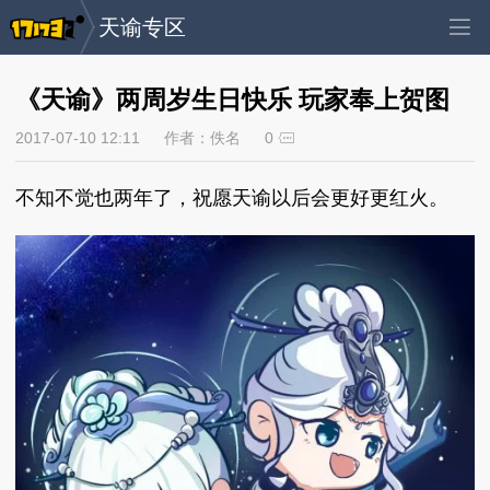
天谕专区
《天谕》两周岁生日快乐 玩家奉上贺图
2017-07-10 12:11
作者：佚名
0
不知不觉也两年了，祝愿天谕以后会更好更红火。