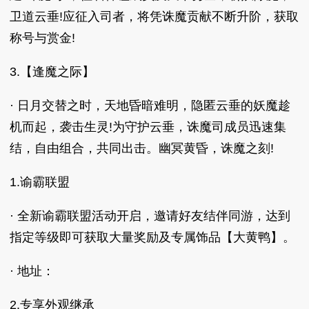
卫道云垂!应征入司者，将凭诛魔贡献不断升阶，获取
称号与赏金!
3.【逢魔之际】
· 日月交替之时，天地昏暗难明，隐匿云垂的妖魔趁
机而起，袭击生灵!为守护云垂，诛魔司成员迅速集
结，自由组合，共同出击。幽冥黄昏，诛魔之刻!
1.谕霸联盟
· 全新谕霸联盟活动开启，邀请好友结伴同游，达到
指定等级即可获取大量奖励及专属饰品【大黄鸭】。
· 地址：
2.专享外观继承