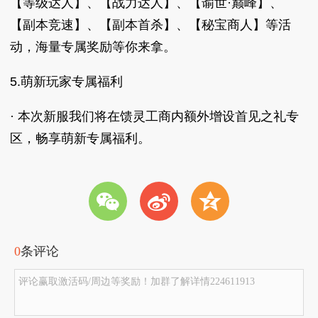
【等级达人】、【战力达人】、【谕世·巅峰】、
【副本竞速】、【副本首杀】、【秘宝商人】等活
动，海量专属奖励等你来拿。
5.萌新玩家专属福利
· 本次新服我们将在馈灵工商内额外增设首见之礼专
区，畅享萌新专属福利。
w
t
z
0
条评论
评论赢取激活码/周边等奖励！加群了解详情224611913