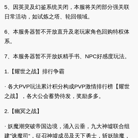
5、因英灵及幻鉴系统关闭，本服将关闭部分强关联
日常活动，如试炼之塔、轮回领域。
6、本服务器暂不开放直升及老玩家角色回购特权体
系。
7、本服务器暂不开放妖精手书、NPC好感度玩法。
1.【耀世之战】排行争霸
· 各大PVP玩法累计积分构成PVP激情排行榜【耀世
之战】，各大公会蓄势待发，奖励多多。
2.【幽冥之战】
· 妖魔潮突破帝国边境，涌入云垂，九大神墟联合组
建”诛魔司“，征召神墟成员及天下勇士，斩妖除魔，