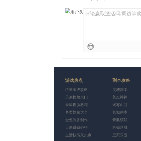
评论赢取激活码/周边等奖励
游戏热点
副本攻略
快速练级攻略
灵墟副本
天谕捏脸窍门
荒废神祠
天谕捏脸教程
迷雾山谷
各类翅膀大全
长城副本
金色装备制作
青麒镇妖
天谕赚钱心得
机械迷城
生活技能采集点
皇家乐园