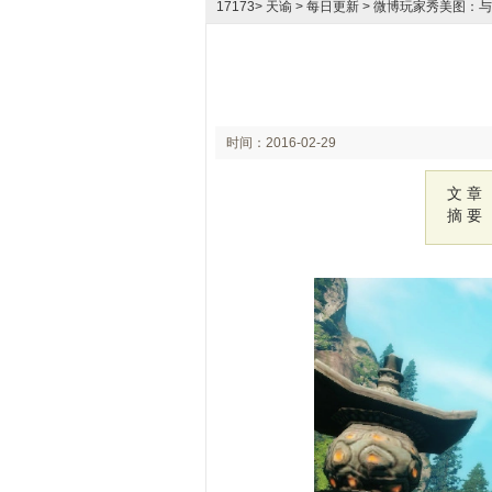
17173
>
天谕
> 每日更新 > 微博玩家秀美图：
时间：2016-02-29
10:54
文 章
摘 要