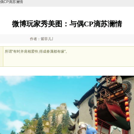
与偶CP滴苏澜情
微博玩家秀美图：与偶CP滴苏澜情
作者：紫菲儿丿
所谓"有时并肩相爱怜,得成眷属都有缘"。