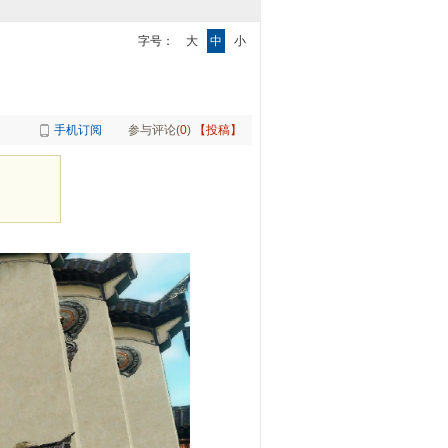
字号：
大
中
小
手机订阅
参与评论(
0
)
【投稿】