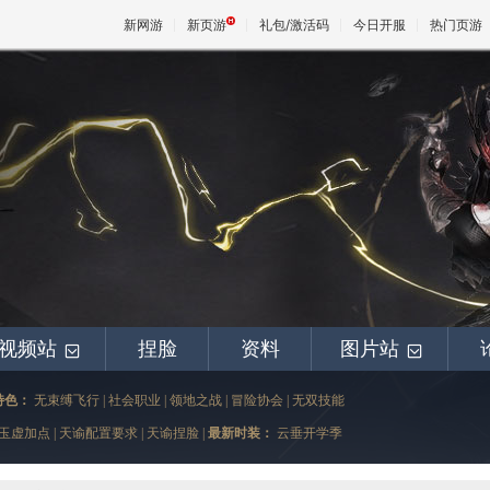
新网游
新页游
礼包/激活码
今日开服
热门页游
魔兽
天堂
王权与
视频站
捏脸
资料
图片站
+
+
特色：
无束缚飞行
|
社会职业
|
领地之战
|
冒险协会
|
无双技能
玉虚加点
|
天谕配置要求
|
天谕捏脸
|
最新时装：
云垂开学季