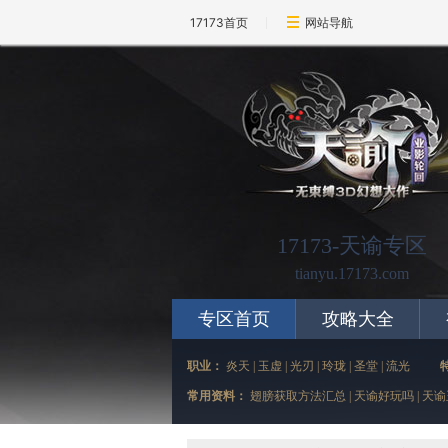
17173首页
网站导航
17173-天谕专区
tianyu.17173.com
专区首页
攻略大全
职业：
炎天
|
玉虚
|
光刃
|
玲珑
|
圣堂
|
流光
常用资料：
翅膀获取方法汇总
|
天谕好玩吗
|
天谕