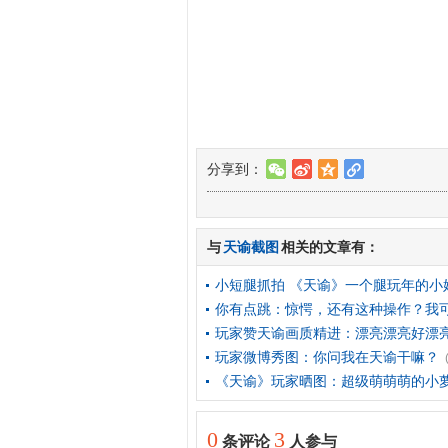
分享到：
w
t
z
l
与
天谕截图
相关的文章有：
小短腿抓拍 《天谕》一个腿玩年的小
你有点跳：惊愕，还有这种操作？我
玩家赞天谕画质精进：漂亮漂亮好漂
玩家微博秀图：你问我在天谕干嘛？
《天谕》玩家晒图：超级萌萌萌的小
0
3
条评论
人参与