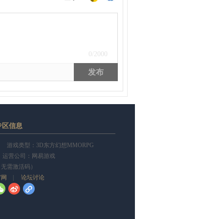
0
/2000
发布
专区信息
游戏类型：3D东方幻想MMORPG
 运营公司：网易游戏
（无需激活码）
官网
|
论坛讨论
w
t
l