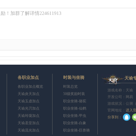
！加群了解详情224611913
各职业加点
时装与坐骑
天谕
各职业加点概览
时装总览
游戏名称：天谕 
天谕炎天加点
50级奖励时装
开发公司：网易
天谕玉虚加点
职业坐骑-骆驼
游戏状况：公测
天谕光刃加点
职业坐骑-仙鹤
官网地址：
进入
天谕玲珑加点
职业坐骑-甲虫
q
分享到：
天谕圣堂加点
职业坐骑-白象
天谕流光加点
职业坐骑-巨兽骑