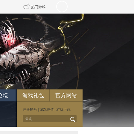
热门游戏
DNF
传奇4
剑网3旗舰版
新天龙八部
自由
诛仙世界
新仙侠5
论坛
游戏礼包
官方网站
注册帐号
|
游戏充值
|
游戏下载
*