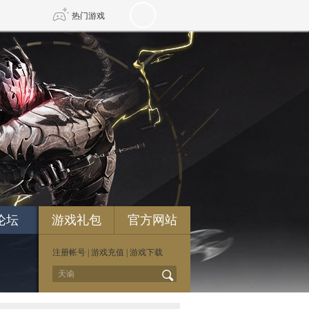
热门游戏
DNF
传奇4
剑网3旗舰版
新天龙八部
自由
诛仙世界
新仙侠5
论坛
游戏礼包
官方网站
注册帐号
|
游戏充值
|
游戏下载
*