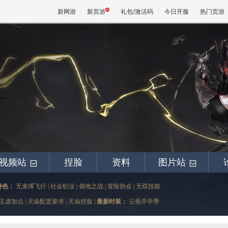
新网游
新页游
礼包/激活码
今日开服
热门页游
魔兽
天堂
王权与
视频站
捏脸
资料
图片站
+
+
特色：
无束缚飞行
|
社会职业
|
领地之战
|
冒险协会
|
无双技能
玉虚加点
|
天谕配置要求
|
天谕捏脸
|
最新时装：
云垂开学季