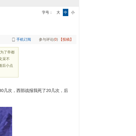
字号：
大
中
小
手机订阅
参与评论(
0
)
【投稿】
为了帝都
文采不
随后小点
0几次，西部战报我死了20几次，后