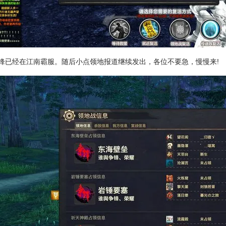
锋已经在江南霸服。随后小点领地报道继续发出，各位不要急，慢慢来!