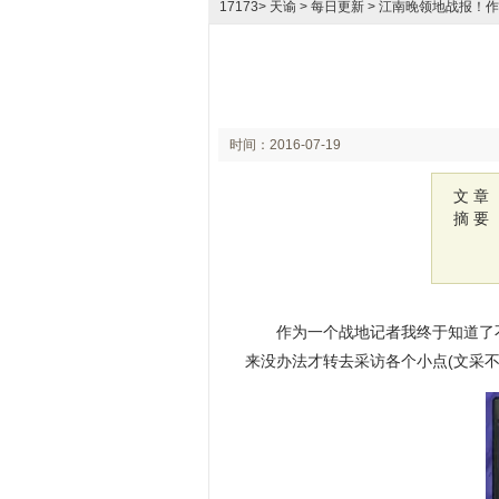
17173
>
天谕
> 每日更新 > 江南晚领地战报！
时间：2016-07-19
10:46
文 章
摘 要
作为一个战地记者我终于知道了
来没办法才转去采访各个小点(文采不