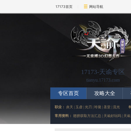
17173首页
网站导航
17173-天谕专区
tianyu.17173.com
专区首页
攻略大全
职业：
炎天
|
玉虚
|
光刃
|
玲珑
|
圣堂
|
流光
常用资料：
翅膀获取方法汇总
|
天谕好玩吗
|
天谕