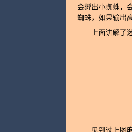
会孵出小蜘蛛，会
蜘蛛，如果输出高
上面讲解了迷雾
见到过上图麻烦