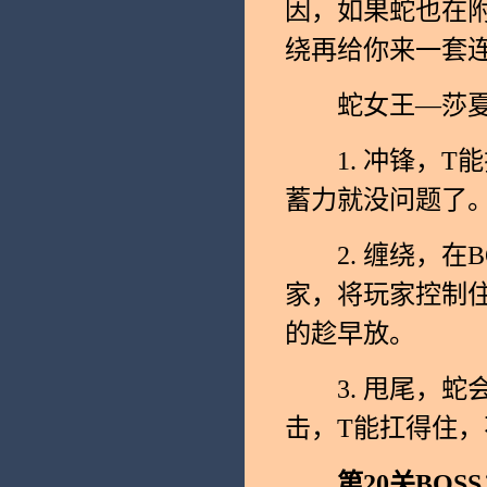
因，如果蛇也在
绕再给你来一套
蛇女王—莎夏
1. 冲锋，T
蓄力就没问题了
2. 缠绕，在B
家，将玩家控制
的趁早放。
3. 甩尾，蛇
击，T能扛得住
第20关BOSS