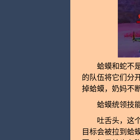
蛤蟆和蛇不是说
的队伍将它们分
掉蛤蟆，奶妈不
蛤蟆统领技能
吐舌头，这个往
目标会被拉到蛤蟆