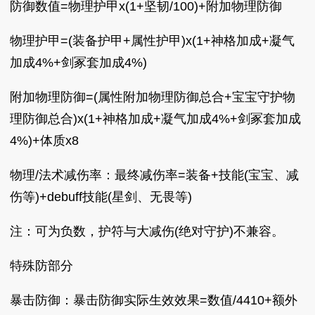
防御数值=物理护甲x(1+坚韧/100)+附加物理防御
物理护甲=(装备护甲+属性护甲)x(1+神格加成+凝气
加成4%+剑冢套加成4%)
附加物理防御=(属性附加物理防御总合+宝宝守护物
理防御总合)x(1+神格加成+凝气加成4%+剑冢套加成
4%)+体质x8
物理/法术减伤率：最终减伤率=装备+技能(宝宝、减
伤等)+debuff技能(星剑、无畏等)
注：可为负数，护符与大减伤(绝对守护)不兼容。
特殊防部分
暴击防御：暴击防御实际生效效果=数值/4410+额外