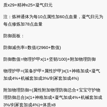
质x29+精神x25+凝气归元
注：炼神通体为每10点属性加60点血量，凝气归元为
每点修炼加78点血量
防御面板：
防御减伤率=数值/(2960+数值)
防御数值=物理护甲x(1+坚韧/100)+附加物理防御
物理护甲=(装备护甲+属性护甲)x(1+神格加成+凝气
加成4%+机械套加成3%/剑冢套加成4%)
附加物理防御=(属性附加物理防御总合+宝宝守护物
理防御总合)x(1+神格加成+凝气加成4%+机械套加成
3%/剑冢套加成4%)+体质x8