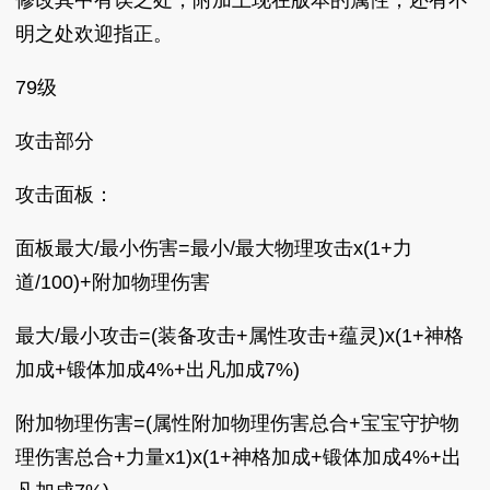
修改其中有误之处，附加上现在版本的属性，还有不
明之处欢迎指正。
79级
攻击部分
攻击面板：
面板最大/最小伤害=最小/最大物理攻击x(1+力
道/100)+附加物理伤害
最大/最小攻击=(装备攻击+属性攻击+蕴灵)x(1+神格
加成+锻体加成4%+出凡加成7%)
附加物理伤害=(属性附加物理伤害总合+宝宝守护物
理伤害总合+力量x1)x(1+神格加成+锻体加成4%+出