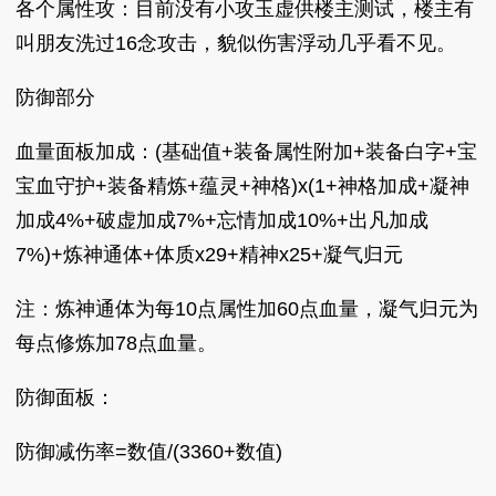
各个属性攻：目前没有小攻玉虚供楼主测试，楼主有
叫朋友洗过16念攻击，貌似伤害浮动几乎看不见。
防御部分
血量面板加成：(基础值+装备属性附加+装备白字+宝
宝血守护+装备精炼+蕴灵+神格)x(1+神格加成+凝神
加成4%+破虚加成7%+忘情加成10%+出凡加成
7%)+炼神通体+体质x29+精神x25+凝气归元
注：炼神通体为每10点属性加60点血量，凝气归元为
每点修炼加78点血量。
防御面板：
防御减伤率=数值/(3360+数值)