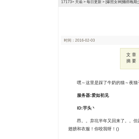
17173
>
天谕
> 每日更新 > [爆照女神]懒癌晚
时间：2016-02-03
14:45
文 章
摘 要
嘿～这里是踩了牛奶的猫～夜猫子
服务器:爱如初见
ID:芋头丶
昂。。弃坑半年又回来了。。但
翅膀和衣服！你咬我呀！()