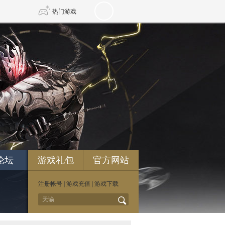
热门游戏
DNF
传奇4
剑网3旗舰版
新天龙八部
自由
诛仙世界
新仙侠5
论坛
游戏礼包
官方网站
注册帐号
|
游戏充值
|
游戏下载
*