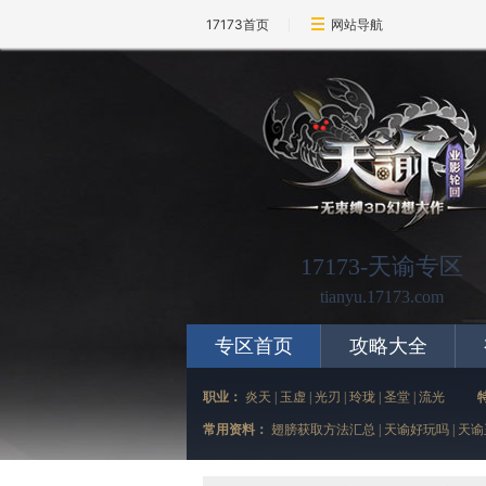
17173首页
网站导航
17173-天谕专区
tianyu.17173.com
专区首页
攻略大全
职业：
炎天
|
玉虚
|
光刃
|
玲珑
|
圣堂
|
流光
常用资料：
翅膀获取方法汇总
|
天谕好玩吗
|
天谕