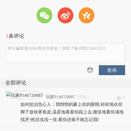
w
t
z
1
条评论
评论赢取激活码/周边等奖励！加群了解详情224611913
发布
全部评论
玩家P146720887
7天前
0
如何惩治负心人：我悄悄的蒙上你的眼睛,轻轻地在你
脚下放块香蕉皮,温柔地看着你踩上去,微笑地看你满地
找牙!然后浅浅一笑:看你还敢不敢忘记我!