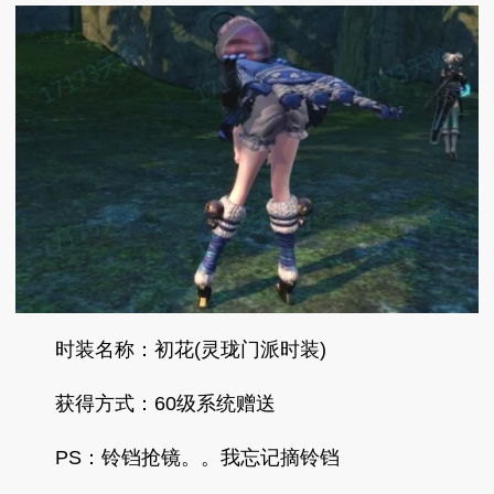
时装名称：初花(灵珑门派时装)
获得方式：60级系统赠送
PS：铃铛抢镜。。我忘记摘铃铛