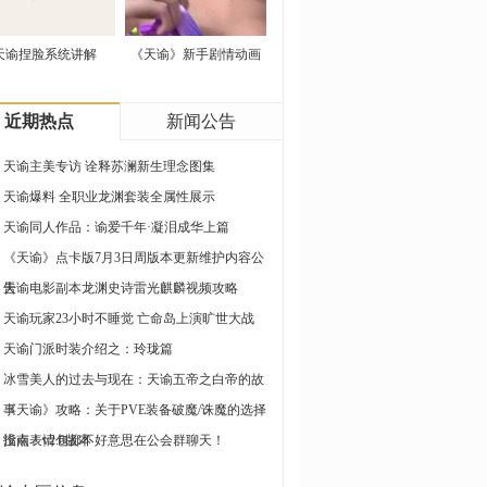
天谕捏脸系统讲解
《天谕》新手剧情动画
展示
近期热点
新闻公告
天谕主美专访 诠释苏澜新生理念图集
天谕爆料 全职业龙渊套装全属性展示
天谕同人作品：谕爱千年·凝泪成华上篇
《天谕》点卡版7月3日周版本更新维护内容公
告
天谕电影副本龙渊史诗雷光麒麟视频攻略
天谕玩家23小时不睡觉 亡命岛上演旷世大战
天谕门派时装介绍之：玲珑篇
冰雪美人的过去与现在：天谕五帝之白帝的故
事
《天谕》攻略：关于PVE装备破魔/诛魔的选择
指南！v2.0版本
没点表情包都不好意思在公会群聊天！