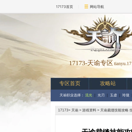
17173首页
网站导航
17173-
天谕专区
tianyu.1
专区首页
攻略站
天谕职业选择：
流光
｜
光刃
｜
玉虚
｜
玲珑
17173
>
天谕
> 游戏资料 > 天谕裁缝技能攻略