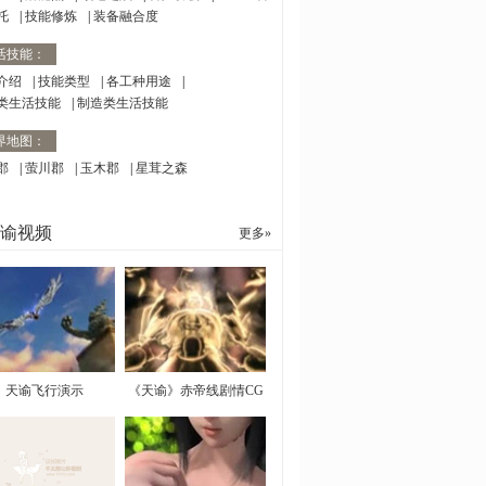
托
|
技能修炼
|
装备融合度
活技能：
介绍
|
技能类型
|
各工种用途
|
类生活技能
|
制造类生活技能
界地图：
郡
|
萤川郡
|
玉木郡
|
星茸之森
谕视频
更多»
天谕飞行演示
《天谕》赤帝线剧情CG