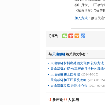
神》月卡、《王者荣耀
《魔兽世界》T恤等
加入方式：
微信关注“
分享到：
w
t
z
l
与
天谕裁缝
相关的文章有：
天谕裁缝材料出处图文详解 获取方法
天谕裁缝心得:分享艰难且漫长的裁缝
天谕裁缝和工匠介绍
(2014-10-15)
天谕裁缝和工匠系统攻略
(2014-09-25)
天谕裁缝攻略 副职业心得
(2014-09-08
0
0
条评论
人参与