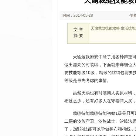
天谕裁缝技能攻
时间：2014-05-28
作者
11:44
天谕裁缝技能攻略 生活技
文 章
摘 要
天谕这款游戏中除了用各种声望可
做出漂亮的时装哦，下面就来详细位大
要技能等级10级，精致的丝绢包需要
等级是最先考虑的事情。
虽然天谕也有时装商人卖原材料，
布这么少，还有好多人在守着商人买
裁缝技能裁缝技能初始1级是只可
二层的汐族守卫、汐族战士、汐族法师
了，2级的技能可以学做棉布和棉线，