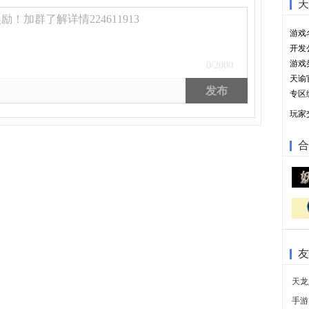
天
！加群了解详情224611913
游戏
开发
游戏
0
/2000
天谕
发布
专区
玩家
合
友
天龙
手游