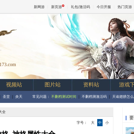
新网游
新页游
礼包/激活码
今日开服
热门页游
魔兽
天堂
7173.com
王权与
视频站
图片站
资料站
游戏
｜
圣堂
｜
炎天
常见问题：
不删档测试时间
｜
不删档测激活码
｜
天谕翅膀怎么
大全
要
字号：
大
中
小