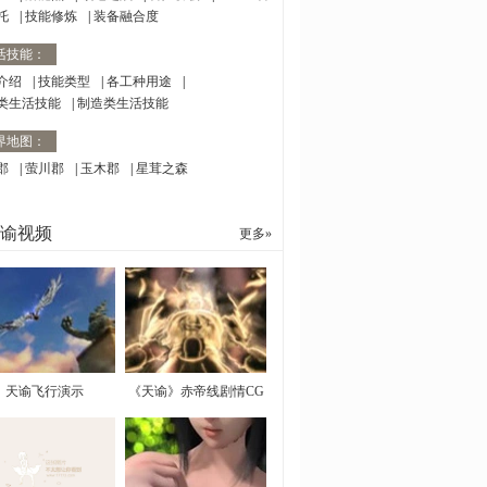
托
|
技能修炼
|
装备融合度
活技能：
介绍
|
技能类型
|
各工种用途
|
类生活技能
|
制造类生活技能
界地图：
郡
|
萤川郡
|
玉木郡
|
星茸之森
谕视频
更多»
天谕飞行演示
《天谕》赤帝线剧情CG