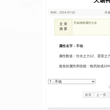
天谕
时间：2014-07-02
作者
19:15
天谕神格属性大全
文 章
摘 要
属性名字：不动
属性数值：坎水之力12、震雷之力
激发的属性和技能：格挡加成10%,
首页
上一页