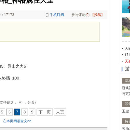
神格_神格属性大全
：17173
手机订阅
参与评论(
0
)
【投稿】
天
1
天
5、艮山之力5
游
格挡+100
基
游戏
与更
(支持键盘 ← 和 → 分页)
职
玉虚
5
6
7
8
9
下一页
末页
在本页阅读全文>>
特
劳动