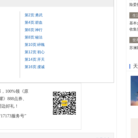
险委
第2页:勇武
生
第4页:碧血
基本
收集
第6页:神行
第8页:秘法
世
第10页:碎魄
苏澜
第12页:初心
第14页:开天
天
第16页:虔诚
部，100%领《原
》888点券、
周边好礼！
17173服务号”