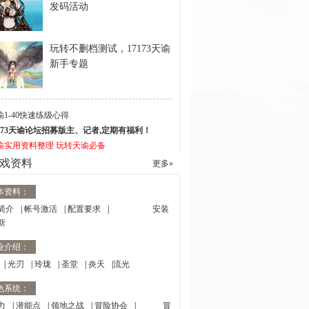
发码活动
玩转不删档测试，17173天谕
新手专题
谕1-40快速练级心得
7173天谕论坛招募版主、记者,定期有福利！
谕实用资料整理 玩转天谕必备
戏资料
更多»
本资料：
简介
|
帐号激活
|
配置要求
|
安装
新
业介绍：
|
光刃
|
玲珑
|
圣堂
|
炎天
|
流光
色系统：
力
|
潜能点
|
领地之战
|
冒险协会
|
冒