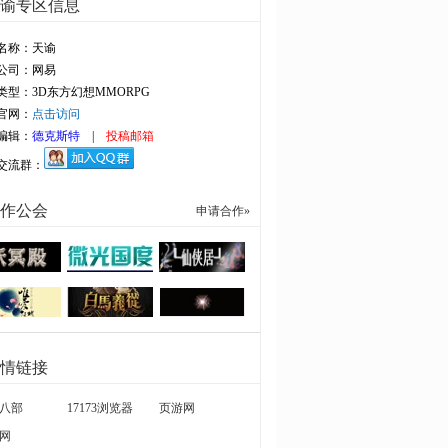
谕专区信息
名称：天谕
公司：网易
类型：3D东方幻想MMORPG
官网：
点击访问
编辑：
德克斯特
|
投稿邮箱
交流群：
作公会
申请合作»
情链接
八部
17173浏览器
页游网
网