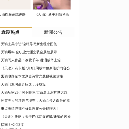
天谕捏脸系统讲解
《天谕》新手剧情动画
展示
近期热点
新闻公告
天谕主美专访 诠释苏澜新生理念图集
天谕爆料 全职业龙渊套装全属性展示
天谕同人作品：谕爱千年·凝泪成华上篇
《天谕》点卡版7月3日周版本更新维护内容公
告
天谕电影副本龙渊史诗雷光麒麟视频攻略
天谕门派时装介绍之：玲珑篇
天谕玩家23小时不睡觉 亡命岛上演旷世大战
冰雪美人的过去与现在：天谕五帝之白帝的故
事
没点表情包都不好意思在公会群聊天！
《天谕》攻略：关于PVE装备破魔/诛魔的选择
指南！v2.0版本