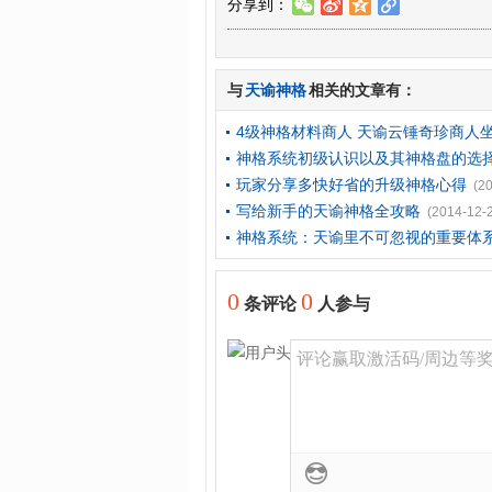
分享到：
w
t
z
l
与
天谕神格
相关的文章有：
4级神格材料商人 天谕云锤奇珍商人
神格系统初级认识以及其神格盘的选
玩家分享多快好省的升级神格心得
(2
写给新手的天谕神格全攻略
(2014-12-
神格系统：天谕里不可忽视的重要体
0
0
条评论
人参与
评论赢取激活码/周边等奖励