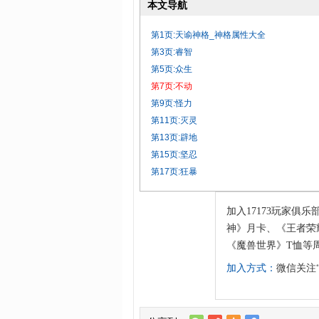
本文导航
第1页:天谕神格_神格属性大全
第3页:睿智
第5页:众生
第7页:不动
第9页:怪力
第11页:灭灵
第13页:辟地
第15页:坚忍
第17页:狂暴
加入17173玩家俱乐
神》月卡、《王者荣耀
《魔兽世界》T恤等
加入方式：
微信关注“