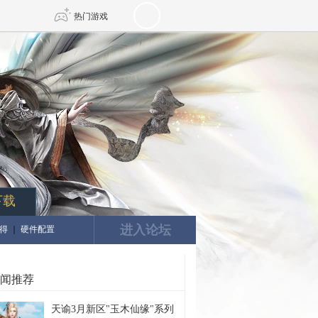
热门游戏
DNF
传奇4
剑网3旗舰版
新天龙八部
自由
诛仙世界
新仙侠5
下载
进入论坛
得
｜
硬件配置
闻推荐
天谕3月新区"玉木仙缘"系列