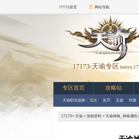
17173首页
网站导航
17173-
天谕专区
tianyu.1
专区首页
攻略站
天谕职业选择：
流光
｜
光刃
｜
玉虚
｜
玲珑
17173
>
天谕
> 游戏资料 > 天谕神格_神格属性