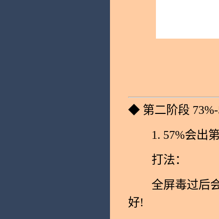
◆ 第二阶段 73%-
1. 57%会出
打法：
全屏毒过后会刷
好!