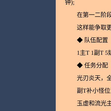
钟);
在第一二阶段，
这样能争取更
◆ 队伍配置
1主T 1副T 5奶
◆ 任务分配
光刃炎天，全
副T补小怪位
玉虚和流光主拉