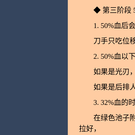
◆ 第三阶段 57
1. 50%血后
刀手只吃位移控
2. 50%血以
如果是光刃，在
如果是后排人群
3. 32%血的
在绿色池子附近
拉好，