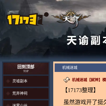
回到顶部
机械迷城
TOP
机械迷城【弑神】模
灵墟副本
【17173整理】
荒弃神祠
虽然游戏开了挺
迷雾山谷