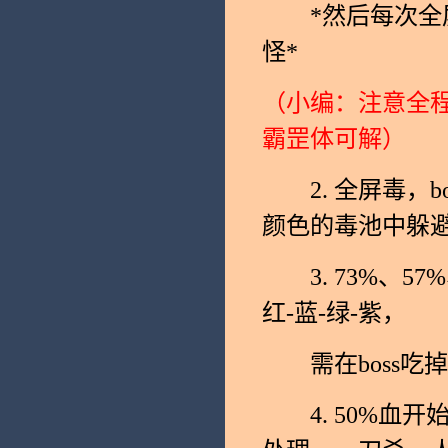
*然后每次全屏
怪*
（小编：注意全程
霸罡体可解）
2. 全屏毒，b
颜色的毒池中躲
3. 73%、57
红-蓝-绿-紫，
需在boss吃掉
4. 50%血开