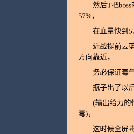
然后T把boss
57%，
在血量快到57
近战提前去蓝色
方向靠近，
务必保证毒气瓶
瓶子出了以后
(输出给力的情
毒)，
这时候全屏毒准