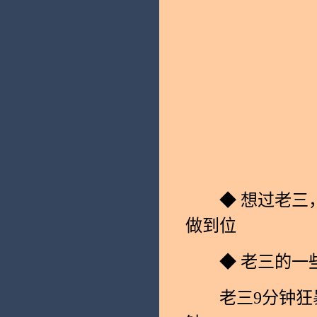
◆ 想过老三，
做到位
◆ 老三的一
老三9分钟狂暴;